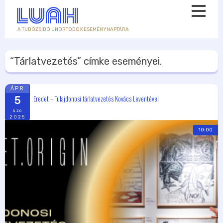
A TUDÓZSIDÓ UNORTODOX ESEMÉNYNAPTÁRA
“Tárlatvezetés”
címke eseményei.
ÁPR
Eredet – Tulajdonosi tárlatvezetés Kovács Leventével
5
szo
2025
10:00