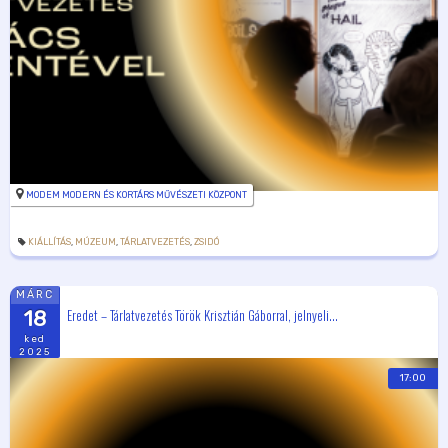
MODEM MODERN ÉS KORTÁRS MŰVÉSZETI KÖZPONT
KIÁLLÍTÁS
,
MÚZEUM
,
TÁRLATVEZETÉS
,
ZSIDÓ
MÁRC
Eredet – Tárlatvezetés Török Krisztián Gáborral, jelnyeli...
18
ked
2025
17:00