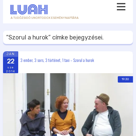
A TUDÓZSIDÓ UNORTODOX ESEMÉNYNAPTÁRA
“Szorul a hurok”
címke bejegyzései.
JAN
3 ember, 3 sors, 3 történet, 1 taxi – Szorul a hurok
22
sze
2014
19:30