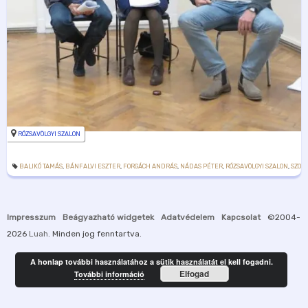
RÓZSAVÖLGYI SZALON
BALIKÓ TAMÁS
,
BÁNFALVI ESZTER
,
FORGÁCH ANDRÁS
,
NÁDAS PÉTER
,
RÓZSAVÖLGYI SZALON
,
SZOR
Impresszum
Beágyazható widgetek
Adatvédelem
Kapcsolat
©2004-
2026
Luah
. Minden jog fenntartva.
A honlap további használatához a sütik használatát el kell fogadni.
Elfogad
További információ