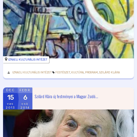
IZRAELI KULTURÁLIS INTÉZET
IZRAELI KULTURÁLIS INTÉZET
FESTÉSZET
,
KULTÚRA
,
PROGRAM
,
SZILÁRD KLÁRA
DEC
FEBR
Szilárd Klára új festményei a Magyar Zsidó...
15
6
vas
csü
2013
2014