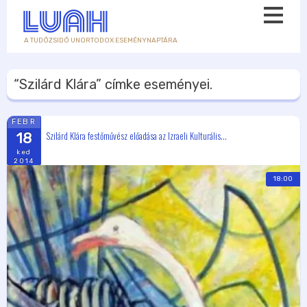
A TUDÓZSIDÓ UNORTODOX ESEMÉNYNAPTÁRA
“Szilárd Klára”
címke eseményei.
FEBR
Szilárd Klára festőművész előadása az Izraeli Kulturális...
18
ked
2014
18:00