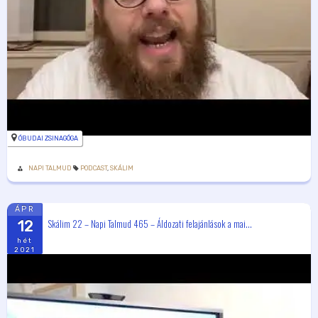
ÓBUDAI ZSINAGÓGA
NAPI TALMUD
PODCAST
,
SKÁLIM
ÁPR
Skálim 22 – Napi Talmud 465 – Áldozati felajánlások a mai...
12
hét
2021