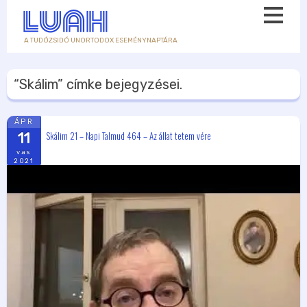
A TUDÓZSIDÓ UNORTODOX ESEMÉNYNAPTÁRA
“Skálim”
címke bejegyzései.
ÁPR
Skálim 21 – Napi Talmud 464 – Az állat tetem vére
11
vas
2021