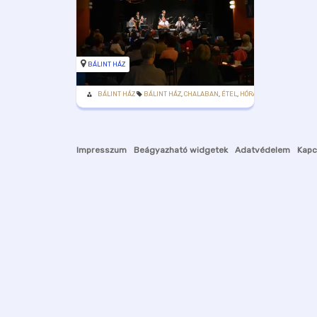
BÁLINT HÁZ
BÁLINT HÁZ
BÁLINT HÁZ
,
CHALABAN
,
ÉTEL
,
HÓRA
,
ITAL
,
KONCERT
,
KÖZ
Impresszum
Beágyazható widgetek
Adatvédelem
Kapc