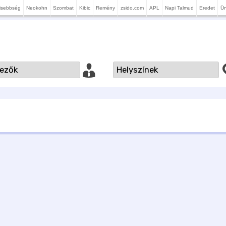
isebbség
Neokohn
Szombat
Kibic
Remény
zsido.com
APL
Napi Talmud
Eredet
Ü