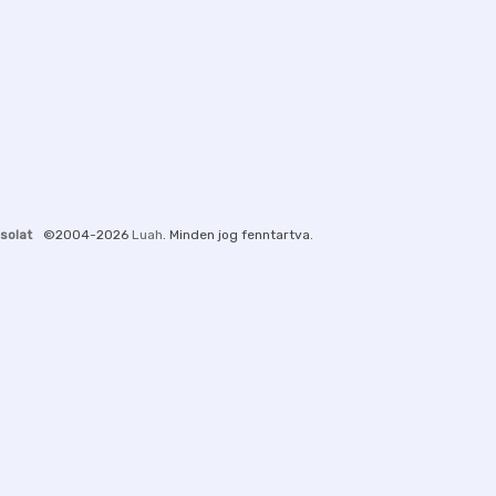
ÖSSÉG
,
MAROKKÓ
,
MIMUNA
,
MULATSÁG
,
PESZACH
,
PÉSZAH
,
PROGRAM
,
TÁNC
,
ÜNNEP
,
ZSIDÓ
,
ZSIDÓSÁG
solat
©2004-2026
Luah
. Minden jog fenntartva.