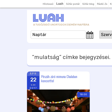
Luah
Hírolvasó
Sófár portál
Sófár blog
Rádió Zs
K
A TUDÓZSIDÓ UNORTODOX ESEMÉNYNAPTÁRA
“mulatság”
címke bejegyzései.
ÁPR
Pészáh-záró mimuna Chalaban
22
koncerttel
szo
2017
18:00