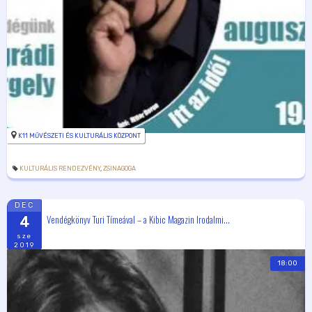
K11 MŰVÉSZETI ÉS KULTURÁLIS KÖZPONT
KULTURÁLIS RENDEZVÉNY
,
ZSINAGOGA
DEC
Vendégkönyv Turi Tímeával – a Kibic Magazin Irodalmi...
4
sze
2019
18:00