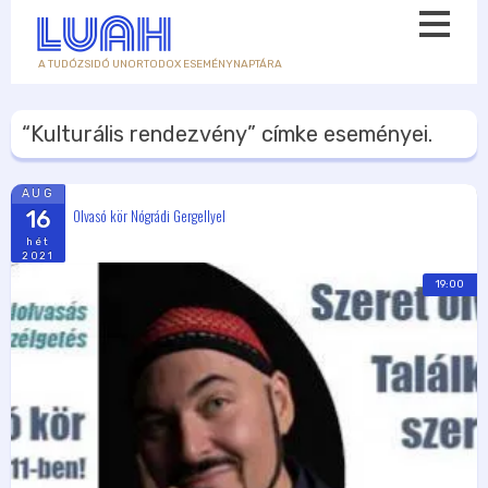
A TUDÓZSIDÓ UNORTODOX ESEMÉNYNAPTÁRA
“Kulturális rendezvény”
címke eseményei.
AUG
Olvasó kör Nógrádi Gergellyel
16
hét
2021
19:00