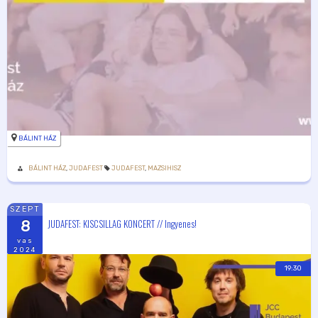
BÁLINT HÁZ
BÁLINT HÁZ
,
JUDAFEST
JUDAFEST
,
MAZSIHISZ
SZEPT
JUDAFEST: KISCSILLAG KONCERT // Ingyenes!
8
vas
2024
19:30