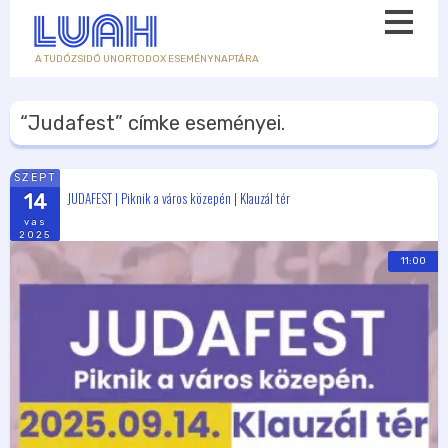
A TUDÓZSIDÓ UNORTODOX ESEMÉNYNAPTÁRA
“Judafest”
címke eseményei.
SZEPT
JUDAFEST | Piknik a város közepén | Klauzál tér
14
vas
2025
11:00