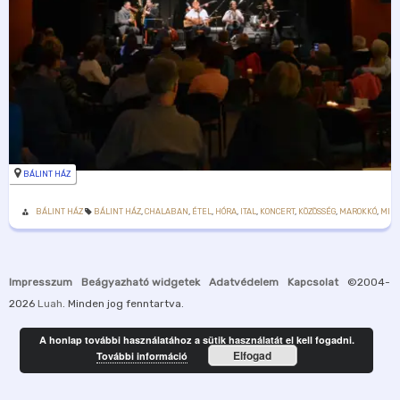
BÁLINT HÁZ
BÁLINT HÁZ
BÁLINT HÁZ
,
CHALABAN
,
ÉTEL
,
HÓRA
,
ITAL
,
KONCERT
,
KÖZÖSSÉG
,
MAROKKÓ
,
MIM
Impresszum
Beágyazható widgetek
Adatvédelem
Kapcsolat
©2004-
2026
Luah
. Minden jog fenntartva.
A honlap további használatához a sütik használatát el kell fogadni.
Elfogad
További információ