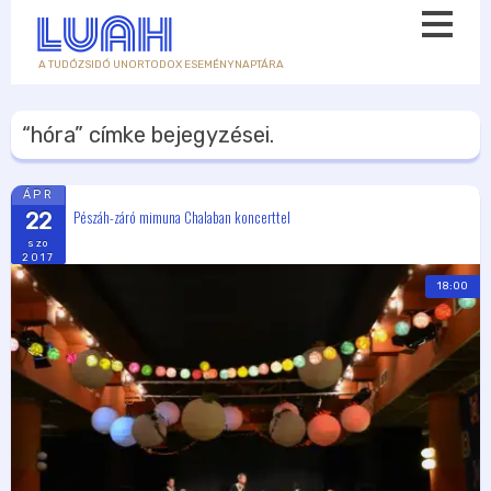
A TUDÓZSIDÓ UNORTODOX ESEMÉNYNAPTÁRA
“hóra”
címke bejegyzései.
ÁPR
Pészáh-záró mimuna Chalaban koncerttel
22
szo
2017
18:00