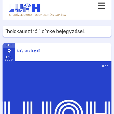
A TUDÓZSIDÓ UNORTODOX ESEMÉNYNAPTÁRA
“holokausztról”
címke bejegyzései.
OKT
Amíg szól a hegedű
9
pén
2020
19:00