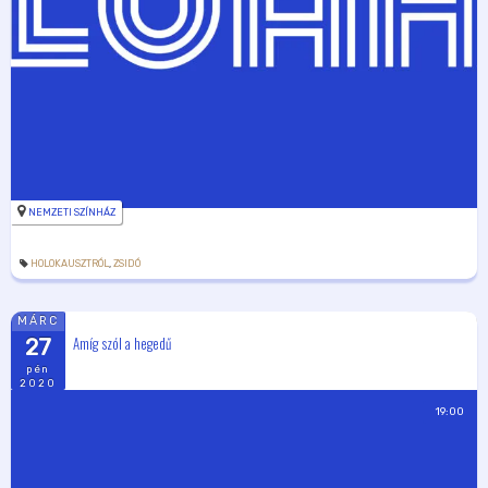
NEMZETI SZÍNHÁZ
HOLOKAUSZTRÓL
,
ZSIDÓ
MÁRC
Amíg szól a hegedű
27
pén
2020
19:00