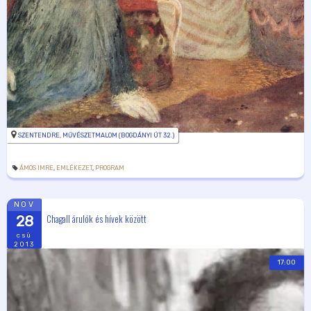
SZENTENDRE, MŰVÉSZETMALOM (BOGDÁNYI ÚT 32.)
ÁMOS IMRE
,
EMLÉKEZET
,
PROGRAM
NOV
Chagall árulók és hívek között
28
csü
2013
17:00