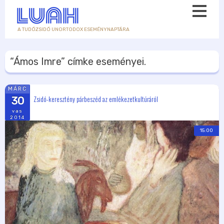
A TUDÓZSIDÓ UNORTODOX ESEMÉNYNAPTÁRA
“Ámos Imre”
címke eseményei.
MÁRC
Zsidó-keresztény párbeszéd az emlékezetkultúráról
30
vas
2014
15:00