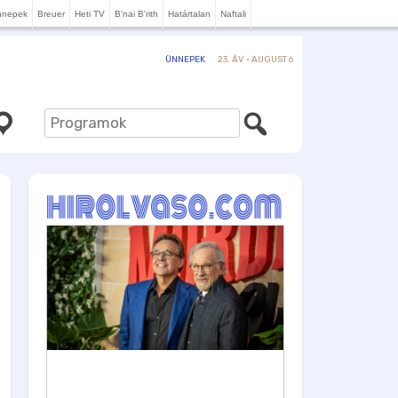
nnepek
Breuer
Heti TV
B'nai B'rith
Határtalan
Naftali
23. ÁV · AUGUST 6
ÜNNEPEK