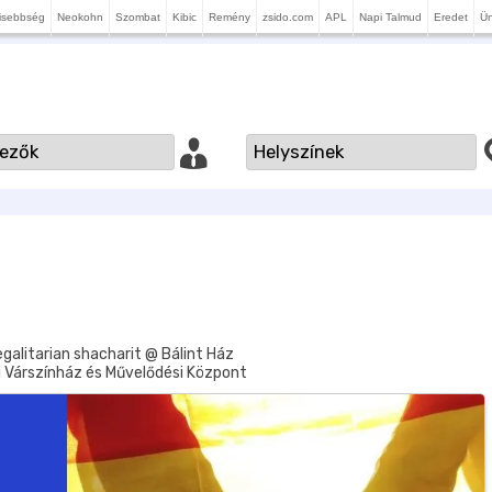
isebbség
Neokohn
Szombat
Kibic
Remény
zsido.com
APL
Napi Talmud
Eredet
Ü
alitarian shacharit @ Bálint Ház
i Várszínház és Művelődési Központ