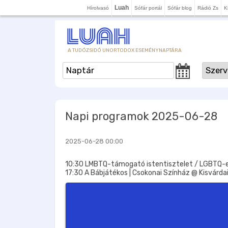
Luah
Hírolvasó
Sófár portál
Sófár blog
Rádió Zs
K
A TUDÓZSIDÓ UNORTODOX ESEMÉNYNAPTÁRA
Napi programok 2025-06-28
2025-06-28 00:00
10:30 LMBTQ-támogató istentisztelet / LGBTQ-eg
17:30 A Bábjátékos | Csokonai Színház @ Kisvárda