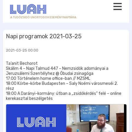
A TUDÓZSIDÓ UNORTODOX ESEMÉNYNAPTÁRA
Napi programok 2021-03-25
2021-03-25 00:00
Ta’anit Bechorot
Skálim 4 – Napi Talmud 447 – Nemzsidók adományai a
Jeruzsálemi Szentélyhez @ Óbudai zsinagóga
17:00 Történelem home office-ban // MZSML
18:00 Körbe-körbe Budapesten – Saly Noémi városmeséi 2.
rész
18:00 A Darányi-kormány: útban a „zsidókérdés” felé – online
kerekasztal beszélgetés