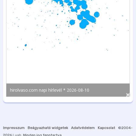
Impresszum
Beágyazható widgetek
Adatvédelem
Kapcsolat
©2004-
2026
Luah
. Minden jog fenntartva.