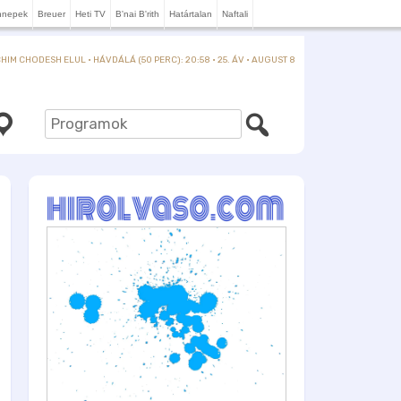
nnepek
Breuer
Heti TV
B'nai B'rith
Határtalan
Naftali
IM CHODESH ELUL · HÁVDÁLÁ (50 PERC): 20:58 · 25. ÁV · AUGUST 8