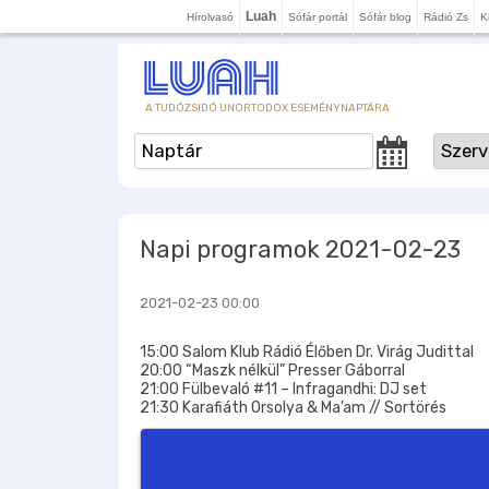
Luah
Hírolvasó
Sófár portál
Sófár blog
Rádió Zs
K
A TUDÓZSIDÓ UNORTODOX ESEMÉNYNAPTÁRA
Napi programok 2021-02-23
2021-02-23 00:00
15:00 Salom Klub Rádió Élőben Dr. Virág Judittal
20:00 “Maszk nélkül” Presser Gáborral
21:00 Fülbevaló #11 – Infragandhi: DJ set
21:30 Karafiáth Orsolya & Ma’am // Sortörés