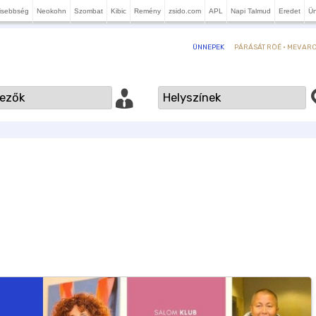
isebbség
Neokohn
Szombat
Kibic
Remény
zsido.com
APL
Napi Talmud
Eredet
Ü
PÁRÁSÁT RÖÉ · MEVARCH
ÜNNEPEK