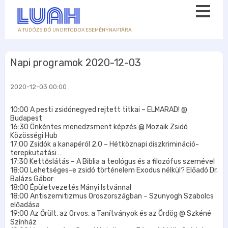
A TUDÓZSIDÓ UNORTODOX ESEMÉNYNAPTÁRA
Napi programok 2020-12-03
2020-12-03 00:00
10:00 A pesti zsidónegyed rejtett titkai – ELMARAD! @
Budapest
16:30 Önkéntes menedzsment képzés @ Mozaik Zsidó
Közösségi Hub
17:00 Zsidók a kanapéról 2.0 – Hétköznapi diszkrimináció-
terepkutatási …
17:30 Kettőslátás – A Biblia a teológus és a filozófus szemével
18:00 Lehetséges-e zsidó történelem Exodus nélkül? Előadó Dr.
Balázs Gábor
18:00 Épületvezetés Mányi Istvánnal
18:00 Antiszemitizmus Oroszországban – Szunyogh Szabolcs
előadása
19:00 Az Őrült, az Orvos, a Tanítványok és az Ördög @ Szkéné
Színház