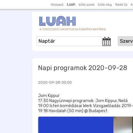
Luah
Hírolvasó
Sófár portál
Sófár blog
Rádió Zs
K
A TUDÓZSIDÓ UNORTODOX ESEMÉNYNAPTÁRA
Napi programok 2020-09-28
2020-09-28 00:00
Jom Kippur
17:30 Nagyünnepi programok: Jom Kippur, Neilá
19:00 Isten komédiásai Werk Vizsgaelőadás 2019-
19:18 Havdalah (50 min) @ Budapest