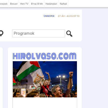
nnepek
Breuer
Heti TV
B'nai B'rith
Határtalan
Naftali
27. ÁV · AUGUST 10
ÜNNEPEK