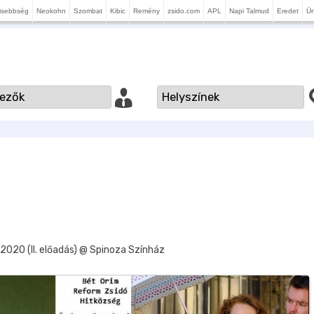
isebbség
Neokohn
Szombat
Kibic
Remény
zsido.com
APL
Napi Talmud
Eredet
Ü
2020 (II. előadás) @ Spinoza Színház