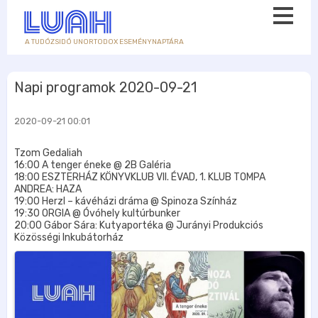
A TUDÓZSIDÓ UNORTODOX ESEMÉNYNAPTÁRA
Napi programok 2020-09-21
2020-09-21 00:01
Tzom Gedaliah
16:00 A tenger éneke @ 2B Galéria
18:00 ESZTERHÁZ KÖNYVKLUB VII. ÉVAD, 1. KLUB TOMPA
ANDREA: HAZA
19:00 Herzl – kávéházi dráma @ Spinoza Színház
19:30 ORGIA @ Óvóhely kultúrbunker
20:00 Gábor Sára: Kutyaportéka @ Jurányi Produkciós
Közösségi Inkubátorház