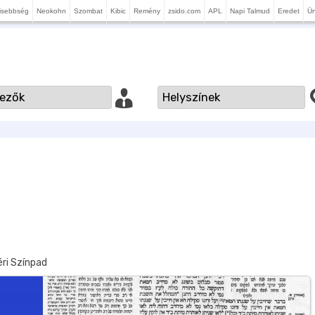
isebbség
Neokohn
Szombat
Kibic
Remény
zsido.com
APL
Napi Talmud
Eredet
Ü
ri Színpad