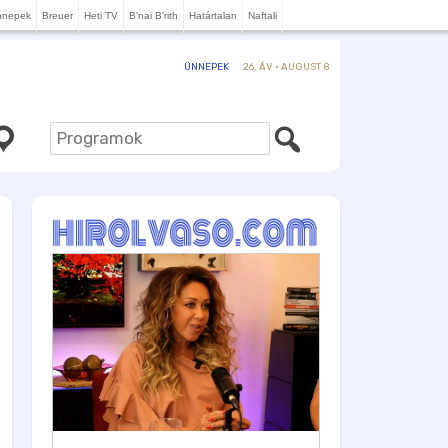
nnepek
Breuer
Heti TV
B'nai B'rith
Határtalan
Naftali
26. ÁV · AUGUST 8
ÜNNEPEK