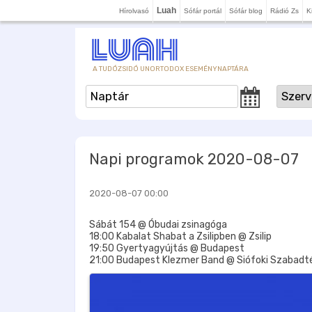
Luah
Hírolvasó
Sófár portál
Sófár blog
Rádió Zs
K
A TUDÓZSIDÓ UNORTODOX ESEMÉNYNAPTÁRA
Napi programok 2020-08-07
2020-08-07 00:00
Sábát 154 @ Óbudai zsinagóga
18:00 Kabalat Shabat a Zsilipben @ Zsilip
19:50 Gyertyagyújtás @ Budapest
21:00 Budapest Klezmer Band @ Siófoki Szabadté