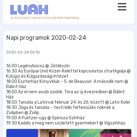
A TUDÓZSIDÓ UNORTODOX ESEMÉNYNAPTÁRA
Napi programok 2020-02-24
2020-02-24 00:10
16:00 Legénybúcsú @ Játékszín
16:30 Az Európai Unió Közel-Kelettel kapcsolatos stratégiája @
Külügyi és Külgazdasági Intézet
18:00 Eszterház Könyvklub – S. de Beauvoir: A második nem @
Bálint Ház
18:00 Az el nem avuló zsidók. Tóra az új évezredben @ Bálint
Ház
18:00 Tanulás a Lativval február 24. és 26. között @ Lativ Kolel
18:30 Jóga és tanulás – testi lelki felfeissülés nőknek a
Zsilipben @ Zsilip
19:00 A Pulitzer-ügy @ Spinoza Színház
19:30 Kaddis a meg nem született gyermekért @ Vígszínház