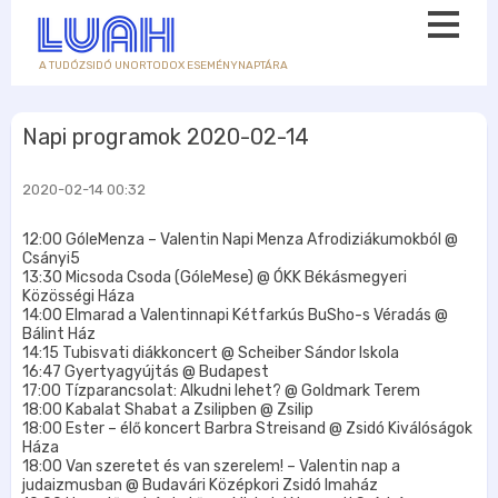
A TUDÓZSIDÓ UNORTODOX ESEMÉNYNAPTÁRA
Napi programok 2020-02-14
2020-02-14 00:32
12:00 GóleMenza – Valentin Napi Menza Afrodiziákumokból @
Csányi5
13:30 Micsoda Csoda (GóleMese) @ ÓKK Békásmegyeri
Közösségi Háza
14:00 Elmarad a Valentinnapi Kétfarkús BuSho-s Véradás @
Bálint Ház
14:15 Tubisvati diákkoncert @ Scheiber Sándor Iskola
16:47 Gyertyagyújtás @ Budapest
17:00 Tízparancsolat: Alkudni lehet? @ Goldmark Terem
18:00 Kabalat Shabat a Zsilipben @ Zsilip
18:00 Ester – élő koncert Barbra Streisand @ Zsidó Kiválóságok
Háza
18:00 Van szeretet és van szerelem! – Valentin nap a
judaizmusban @ Budavári Középkori Zsidó Imaház