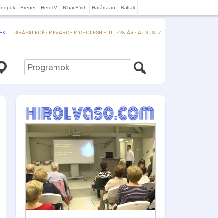
nnepek
Breuer
Heti TV
B'nai B'rith
Határtalan
Naftali
PÁRÁSÁT RÖÉ · MEVARCHIM CHODESH ELUL · 25. ÁV · AUGUST 7
EK