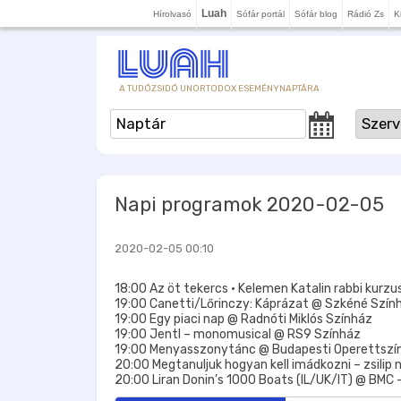
Luah
Hírolvasó
Sófár portál
Sófár blog
Rádió Zs
K
A TUDÓZSIDÓ UNORTODOX ESEMÉNYNAPTÁRA
Napi programok 2020-02-05
2020-02-05 00:10
18:00 Az öt tekercs • Kelemen Katalin rabbi kurzu
19:00 Canetti/Lőrinczy: Káprázat @ Szkéné Szín
19:00 Egy piaci nap @ Radnóti Miklós Színház
19:00 Jentl – monomusical @ RS9 Színház
19:00 Menyasszonytánc @ Budapesti Operettszí
20:00 Megtanuljuk hogyan kell imádkozni – zsilip nő
20:00 Liran Donin’s 1000 Boats (IL/UK/IT) @ BMC