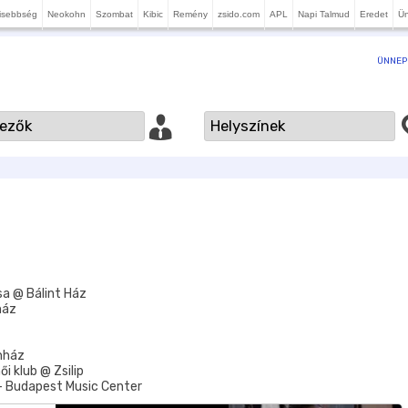
isebbség
Neokohn
Szombat
Kibic
Remény
zsido.com
APL
Napi Talmud
Eredet
Ü
ÜNNEP
sa @ Bálint Ház
ház
nház
i klub @ Zsilip
 – Budapest Music Center