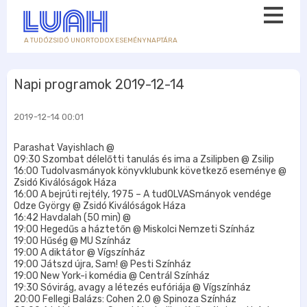
A TUDÓZSIDÓ UNORTODOX ESEMÉNYNAPTÁRA
Napi programok 2019-12-14
2019-12-14 00:01
Parashat Vayishlach @
09:30 Szombat délelőtti tanulás és ima a Zsilipben @ Zsilip
16:00 Tudolvasmányok könyvklubunk következő eseménye @
Zsidó Kiválóságok Háza
16:00 A bejrúti rejtély, 1975 – A tudOLVASmányok vendége
Odze György @ Zsidó Kiválóságok Háza
16:42 Havdalah (50 min) @
19:00 Hegedűs a háztetőn @ Miskolci Nemzeti Színház
19:00 Hűség @ MU Színház
19:00 A diktátor @ Vígszínház
19:00 Játszd újra, Sam! @ Pesti Színház
19:00 New York-i komédia @ Centrál Színház
19:30 Sóvirág, avagy a létezés eufóriája @ Vígszínház
20:00 Fellegi Balázs: Cohen 2.0 @ Spinoza Színház