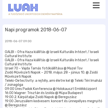
A TUDÓZSIDÓ UNORTODOX ESEMÉNYNAPTÁRA
Napi programok 2018-06-07
2018-06-07 09:00
GALBI – Ofra Haza kiállítás @ Izraeli Kulturális Intézet / Israeli
Cultural Institute
GALBI – Ofra Haza kiállítás @ Izraeli Kulturális Intézet / Israeli
Cultural Institute
Izrael 70 – Vajda Tamás fotókiállítása @ Mazel Tov
Zsidó Művészeti Napok – 2018. május 28 – június 10. @ Zsidó
Művészeti Napok
Teleki-Detectivity: a rejtély, ami életre kel @ Teleki Téri Imaház
/ zsinagóga
09:00 Üres Padok Konferencia @ Holokauszt Emlékközpont
16:00 Wagner: Trisztán és Izolda @ Müpa Budapest
19:00 2. Kárpátaljai Zsidó Napok @ Beregszász
19:00 Jeruzsálem kedvesem: koncert és ünnepélyes megnyitó
@ Beregszász