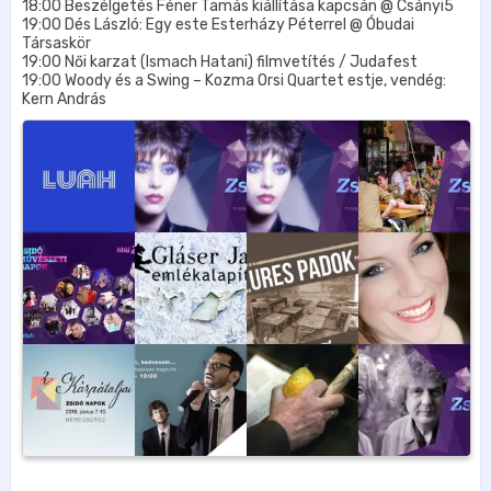
18:00 Beszélgetés Féner Tamás kiállítása kapcsán @ Csányi5
19:00 Dés László: Egy este Esterházy Péterrel @ Óbudai
Társaskör
19:00 Női karzat (Ismach Hatani) filmvetítés / Judafest
19:00 Woody és a Swing – Kozma Orsi Quartet estje, vendég:
Kern András