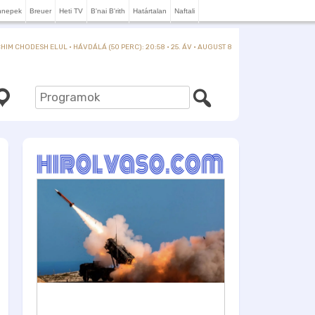
nnepek
Breuer
Heti TV
B'nai B'rith
Határtalan
Naftali
IM CHODESH ELUL · HÁVDÁLÁ (50 PERC): 20:58 · 25. ÁV · AUGUST 8