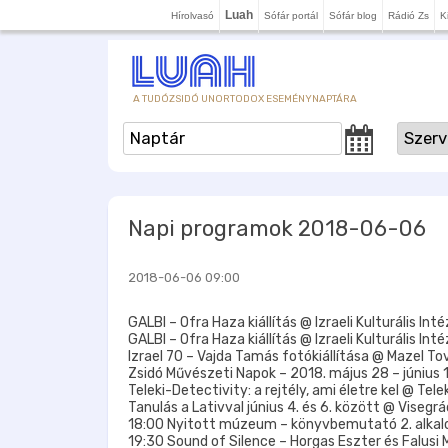
Luah
Hírolvasó
Sófár portál
Sófár blog
Rádió Zs
K
A TUDÓZSIDÓ UNORTODOX ESEMÉNYNAPTÁRA
Napi programok 2018-06-06
2018-06-06 09:00
GALBI – Ofra Haza kiállítás @ Izraeli Kulturális Inté
GALBI – Ofra Haza kiállítás @ Izraeli Kulturális Inté
Izrael 70 – Vajda Tamás fotókiállítása @ Mazel To
Zsidó Művészeti Napok – 2018. május 28 – június 
Teleki-Detectivity: a rejtély, ami életre kel @ Tel
Tanulás a Lativval június 4. és 6. között @ Viseg
18:00 Nyitott múzeum – könyvbemutató 2. alka
19:30 Sound of Silence – Horgas Eszter és Falusi