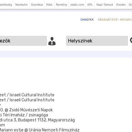
isebbség
Neokohn
Szombat
Kibic
Remény
zsido.com
APL
Napi Talmud
Eredet
Ü
PÁRÁSÁT RÖÉ · MEVARCH
ÜNNEPEK
zet / Israeli Cultural Institute
zet / Israeli Cultural Institute
v
10. @ Zsidó Művészeti Napok
eki Téri Imaház / zsinagóga
rádi utca 3, Budapest 1132, Magyarország
lom
 Mariann estje @ Uránia Nemzeti Filmszínáz