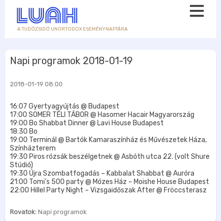
A TUDÓZSIDÓ UNORTODOX ESEMÉNYNAPTÁRA
Napi programok 2018-01-19
2018-01-19 08:00
16:07 Gyertyagyújtás @ Budapest
17:00 SOMER TÉLI TÁBOR @ Hasomer Hacair Magyarország
19:00 Bo Shabbat Dinner @ Lavi House Budapest
18:30 Bo
19:00 Terminál @ Bartók Kamaraszínház és Művészetek Háza,
Színházterem
19:30 Piros rózsák beszélgetnek @ Asbóth utca 22. (volt Shure
Stúdió)
19:30 Újra Szombatfogadás – Kabbalat Shabbat @ Auróra
21:00 Tomi’s 500 party @ Mózes Ház – Moishe House Budapest
22:00 Hillel Party Night – Vizsgaidőszak After @ Fröccsterasz
Rovatok:
Napi programok