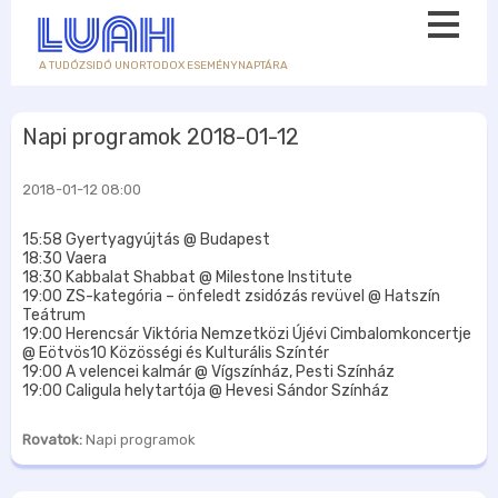
A TUDÓZSIDÓ UNORTODOX ESEMÉNYNAPTÁRA
Napi programok 2018-01-12
2018-01-12 08:00
15:58 Gyertyagyújtás @ Budapest
18:30 Vaera
18:30 Kabbalat Shabbat @ Milestone Institute
19:00 ZS-kategória – önfeledt zsidózás revüvel @ Hatszín
Teátrum
19:00 Herencsár Viktória Nemzetközi Újévi Cimbalomkoncertje
@ Eötvös10 Közösségi és Kulturális Színtér
19:00 A velencei kalmár @ Vígszínház, Pesti Színház
19:00 Caligula helytartója @ Hevesi Sándor Színház
Rovatok:
Napi programok