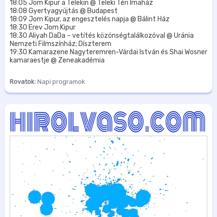
18:05 Jom Kipur a Telekin @ Teleki Téri Imaház
18:08 Gyertyagyújtás @ Budapest
18:09 Jom Kipur, az engesztelés napja @ Bálint Ház
18:30 Erev Jom Kipur
18:30 Aliyah DaDa – vetítés közönségtalálkozóval @ Uránia
Nemzeti Filmszínház; Díszterem
19:30 Kamarazene Nagyteremren-Várdai István és Shai Wosner
kamaraestje @ Zeneakadémia
Rovatok:
Napi programok