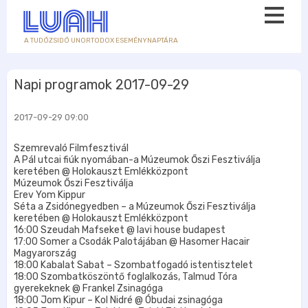
A TUDÓZSIDÓ UNORTODOX ESEMÉNYNAPTÁRA
Napi programok 2017-09-29
2017-09-29 09:00
Szemrevaló Filmfesztivál
A Pál utcai fiúk nyomában-a Múzeumok Őszi Fesztiválja
keretében @ Holokauszt Emlékközpont
Múzeumok Őszi Fesztiválja
Erev Yom Kippur
Séta a Zsidónegyedben – a Múzeumok Őszi Fesztiválja
keretében @ Holokauszt Emlékközpont
16:00 Szeudah Mafseket @ lavi house budapest
17:00 Somer a Csodák Palotájában @ Hasomer Hacair
Magyarország
18:00 Kabalat Sabat – Szombatfogadó istentisztelet
18:00 Szombatköszöntő foglalkozás, Talmud Tóra
gyerekeknek @ Frankel Zsinagóga
18:00 Jom Kipur – Kol Nidré @ Óbudai zsinagóga