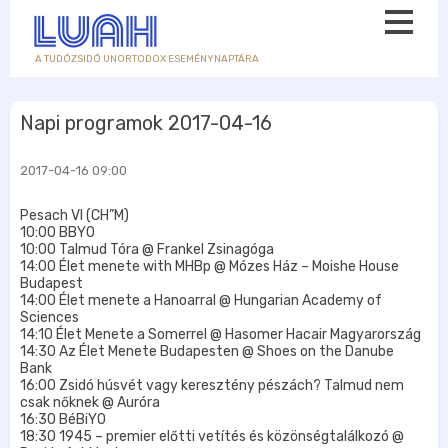
A TUDÓZSIDÓ UNORTODOX ESEMÉNYNAPTÁRA
Napi programok 2017-04-16
2017-04-16 09:00
Pesach VI (CH”M)
10:00 BBYO
10:00 Talmud Tóra @ Frankel Zsinagóga
14:00 Élet menete with MHBp @ Mózes Ház – Moishe House
Budapest
14:00 Élet menete a Hanoarral @ Hungarian Academy of
Sciences
14:10 Élet Menete a Somerrel @ Hasomer Hacair Magyarország
14:30 Az Élet Menete Budapesten @ Shoes on the Danube
Bank
16:00 Zsidó húsvét vagy keresztény pészách? Talmud nem
csak nőknek @ Auróra
16:30 BéBiYO
18:30 1945 – premier előtti vetítés és közönségtalálkozó @