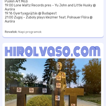
Puskin Art Mozi
19:00 Lone Waltz Records pres – Yu John and Little Husky @
Auróra
19:16 Gyertyagyújtás @ Budapest
21:00 Zugoj – Zuboly plays klezmer feat. Polnauer Flóra @
Auróra
Rovatok:
Napi programok