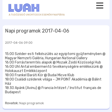
A TUDÓZSIDÓ UNORTODOX ESEMÉNYNAPTÁRA
Napi programok 2017-04-06
2017-04-06 09:00
15:00 Széder-esti felkészülés az egyiptomi gyűjteményben @
Magyar Nemzeti Galéria, Hungarian National Gallery
16:00 Forrásteremtés alapok @ Mozaik Zsidó Közösségi Hub
16:00 Uhl Antal embermentő tevékenységére emlékezünk @
Holokauszt Emlékközpont
18:00 Frankel Baráti Kör @ Budai Micve Klub
18:00 Családi széderek világa – JM POINT Akadémia @ Bálint
Ház
18:30 Apánk (Avinu) @ Francia Intézet / Institut français de
Budapest
Rovatok:
Napi programok