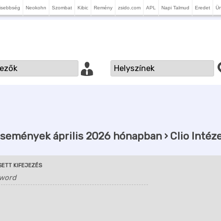
isebbség
Neokohn
Szombat
Kibic
Remény
zsido.com
APL
Napi Talmud
Eredet
Ü
semények április 2026 hónapban
› Clio Intéz
ETT KIFEJEZÉS