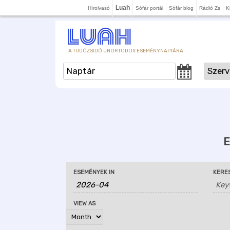
Luah
Hírolvasó
Sófár portál
Sófár blog
Rádió Zs
K
A TUDÓZSIDÓ UNORTODOX ESEMÉNYNAPTÁRA
E
ESEMÉNYEK IN
KERES
E
E
E
s
s
s
VIEW AS
e
e
e
m
m