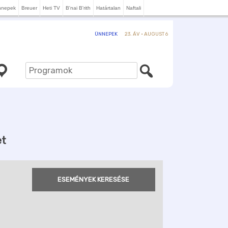
nnepek
Breuer
Heti TV
B'nai B'rith
Határtalan
Naftali
23. ÁV · AUGUST 6
ÜNNEPEK
et