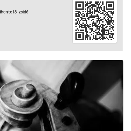
ihentető
,
zsidó