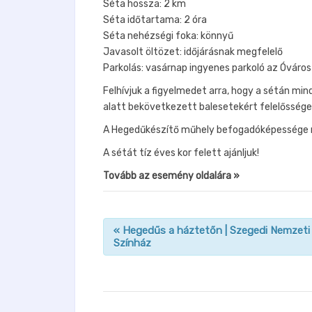
Séta hossza: 2 km
Séta időtartama: 2 óra
Séta nehézségi foka: könnyű
Javasolt öltözet: időjárásnak megfelelő
Parkolás: vasárnap ingyenes parkoló az Óváros
Felhívjuk a figyelmedet arra, hogy a sétán min
alatt bekövetkezett balesetekért felelősséget
A Hegedűkészítő műhely befogadóképessége mi
A sétát tíz éves kor felett ajánljuk!
Tovább az esemény oldalára »
«
Hegedűs a háztetőn | Szegedi Nemzeti
Színház
n
a
v
i