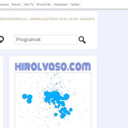
nnepek
Breuer
Heti TV
B'nai B'rith
Határtalan
Naftali
IM CHODESH ELUL · HÁVDÁLÁ (50 PERC): 20:58 · 25. ÁV · AUGUST 8