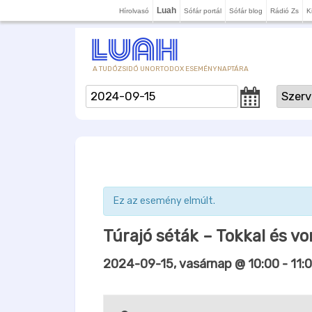
Luah
Hírolvasó
Sófár portál
Sófár blog
Rádió Zs
K
A TUDÓZSIDÓ UNORTODOX ESEMÉNYNAPTÁRA
Ez az esemény elmúlt.
Túrajó séták – Tokkal és vo
2024-09-15, vasárnap @ 10:00
-
11: