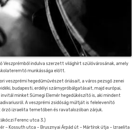
 Veszprémből indulva szerzett világhírt szülővárosának, amely
g iskolateremtő munkássága előtt.
kori veszprémi hegedűművészet óriásait, a város pezsgő zenei
vidéki, budapesti, erdélyi szárnypróbálgatásait, majd európai,
e invitál minket Sümegi Elemér hegedűkészítő is, aki mindent
adivariusról. A veszprémi zsidóság múltját is felelevenítő
 őrző izraelita temetőben és ravatalozóban zárjuk.
ákóczi Ferenc utca 3.)
 – Kossuth utca – Brusznyai Árpád út – Mártírok útja – Izraelita