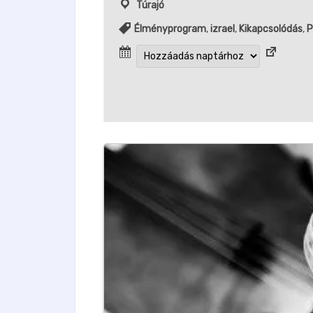
Túrajó
Élményprogram
,
izrael
,
Kikapcsolódás
,
P