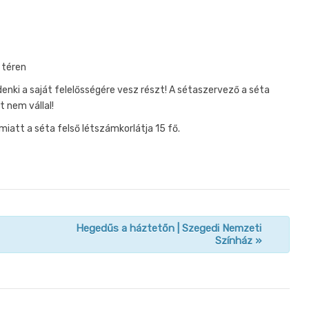
 téren
denki a saját felelősségére vesz részt! A sétaszervező a séta
 nem vállal!
att a séta felső létszámkorlátja 15 fő.
Hegedűs a háztetőn | Szegedi Nemzeti
Színház
»