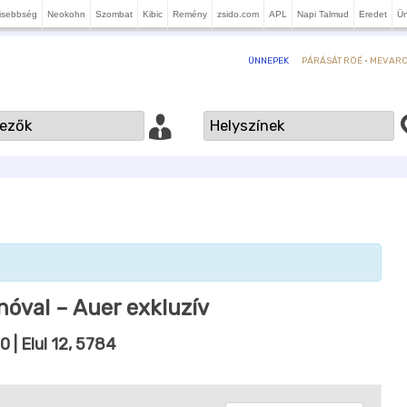
isebbség
Neokohn
Szombat
Kibic
Remény
zsido.com
APL
Napi Talmud
Eredet
Ü
PÁRÁSÁT RÖÉ · MEVARCH
ÜNNEPEK
nóval – Auer exkluzív
00
| Elul 12, 5784