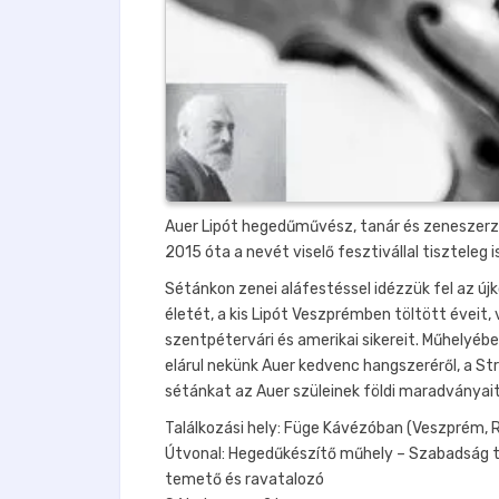
Auer Lipót hegedűművész, tanár és zeneszerző
2015 óta a nevét viselő fesztivállal tisztele
Sétánkon zenei aláfestéssel idézzük fel az új
életét, a kis Lipót Veszprémben töltött éveit, 
szentpétervári és amerikai sikereit. Műhelyéb
elárul nekünk Auer kedvenc hangszeréről, a Str
sétánkat az Auer szüleinek földi maradványait
Találkozási hely: Füge Kávézóban (Veszprém, R
Útvonal: Hegedűkészítő műhely – Szabadság tér
temető és ravatalozó