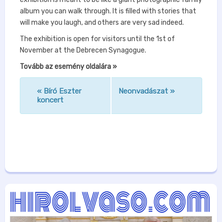
album you can walk through. It is filled with stories that
will make you laugh, and others are very sad indeed.
The exhibition is open for visitors until the 1st of
November at the Debrecen Synagogue.
Tovább az esemény oldalára »
«
Bíró Eszter
Neonvadászat
»
n
koncert
a
v
i
g
á
c
i
ó