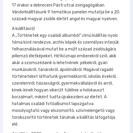
17 órakor a debreceni Pásti utcai zsingagógában.
Vándorkiállításunk 9 tematikus panelen mutatja be a 20.
századi magyar zsidók életét angol és magyar nyelven.
A kiállításról
A „Történetek egy családi albumból” című kiállítás nyolc
téma köré rendezve, archív képek és személyes interjúk
felhasználásával mutat be a múlt század zsidóságára
jellemző életképeket. Hétköznapi emberekről szól, akik
akár a szomszédaink is lehetnének: pékekről, gyári
munkásokról, tanárokról, ápolónőkről. Magával ragadó
történeteket láthatunk gyermekkorról, iskolás évekről,
szerelemről, házasságról, gyermekvállalásról és arról,
kinek-kinek hogyan sikerült túlélnie a holokauszt
borzalmait, miként tudta újrakezdeni az életét. A
hatalmas családi fotóalbumot lapozgatva
mosolyogtató vagy elszomorító, szívmelengető vagy
torokszorító történetek tárulnak a kiállítás látogatója
elé.