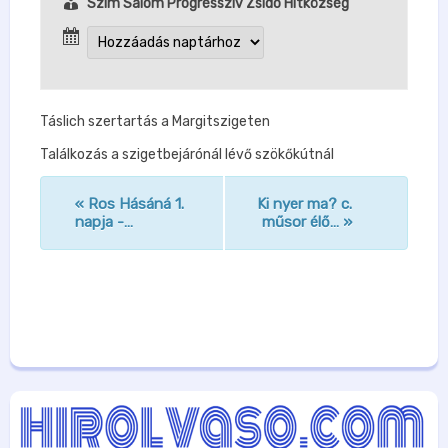
Szim Salom Progresszív Zsidó Hitközség
Táslich szertartás a Margitszigeten
Találkozás a szigetbejárónál lévő szökőkútnál
«
Ros Hásáná 1.
Ki nyer ma? c.
n
napja -…
műsor élő…
»
a
v
i
g
á
c
i
ó