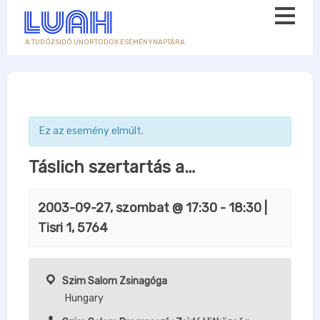
A TUDÓZSIDÓ UNORTODOX ESEMÉNYNAPTÁRA
Ez az esemény elmúlt.
Táslich szertartás a…
2003-09-27, szombat @ 17:30
-
18:30
|
Tisri 1, 5764
Szim Salom Zsinagóga
Hungary