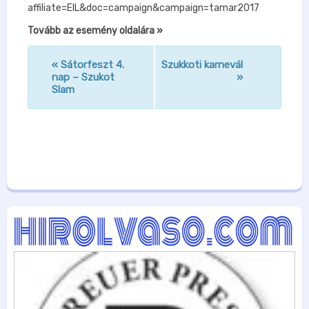
affiliate=EIL&doc=campaign&campaign=tamar2017
Tovább az esemény oldalára »
«
Sátorfeszt 4.
Szukkoti karnevál
n
nap – Szukot
»
Slam
a
v
i
g
á
c
i
ó