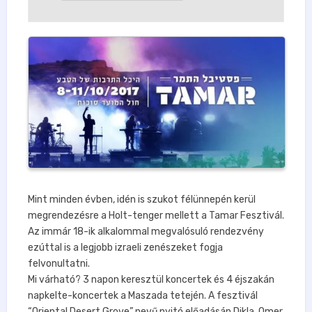
Mint minden évben, idén is szukot félünnepén kerül
megrendezésre a Holt-tenger mellett a Tamar Fesztivál.
Az immár 18-ik alkalommal megvalósuló rendezvény
ezúttal is a legjobb izraeli zenészeket fogja
felvonultatni.
Mi várható? 3 napon keresztül koncertek és 4 éjszakán
napkelte-koncertek a Maszada tetején. A fesztivál
“Oriental Desert Grove” nevű nyitó előadásán Dikla, Omer