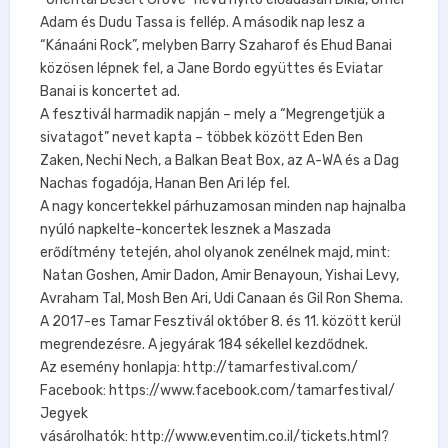
Adam és Dudu Tassa is fellép. A második nap lesz a
“Kánaáni Rock”, melyben Barry Szaharof és Ehud Banai
közösen lépnek fel, a Jane Bordo együttes és Eviatar
Banai is koncertet ad.
A fesztivál harmadik napján – mely a “Megrengetjük a
sivatagot” nevet kapta – többek között Eden Ben
Zaken, Nechi Nech, a Balkan Beat Box, az A-WA és a Dag
Nachas fogadója, Hanan Ben Ari lép fel.
A nagy koncertekkel párhuzamosan minden nap hajnalba
nyúló napkelte-koncertek lesznek a Maszada
erődítmény tetején, ahol olyanok zenélnek majd, mint:
Natan Goshen, Amir Dadon, Amir Benayoun, Yishai Levy,
Avraham Tal, Mosh Ben Ari, Udi Canaan és Gil Ron Shema.
A 2017-es Tamar Fesztivál október 8. és 11. között kerül
megrendezésre. A jegyárak 184 sékellel kezdődnek.
Az esemény honlapja: http://tamarfestival.com/
Facebook: https://www.facebook.com/tamarfestival/
Jegyek
vásárolhatók: http://www.eventim.co.il/tickets.html?