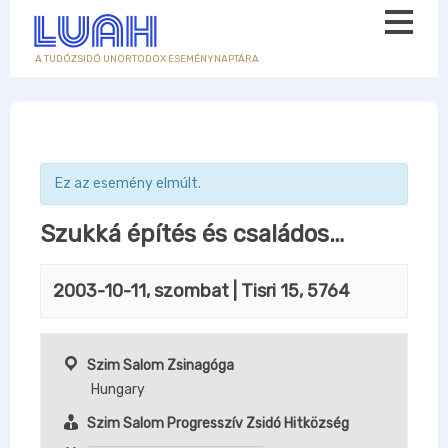
A TUDÓZSIDÓ UNORTODOX ESEMÉNYNAPTÁRA
Ez az esemény elmúlt.
Szukká építés és családos…
2003-10-11, szombat
| Tisri 15, 5764
Szim Salom Zsinagóga
Hungary
Szim Salom Progresszív Zsidó Hitközség