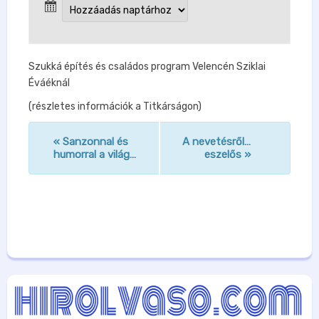
Szukká építés és családos program Velencén Sziklai
Éváéknál
(részletes információk a Titkárságon)
«
Sanzonnal és
A nevetésről…
n
humorral a világ…
eszelős
»
a
v
i
g
á
c
i
ó