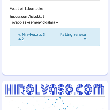
Feast of Tabernacles
hebcal.com/h/sukkot
Tovább az esemény oldalára »
«
Mini-Fesztivál
Katáng zenekar
n
4.2
»
a
v
i
g
á
c
i
ó