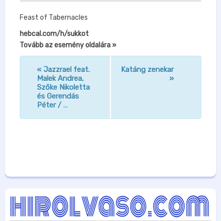
Feast of Tabernacles
hebcal.com/h/sukkot
Tovább az esemény oldalára »
«
Jazzrael feat.
Katáng zenekar
n
Malek Andrea,
»
Szőke Nikoletta
a
és Gerendás
v
Péter / …
i
g
á
c
i
ó