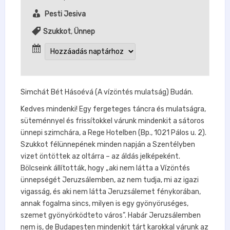
Pesti Jesiva
Szukkot
,
Ünnep
Simchát Bét Hásoévá (A vízöntés mulatság) Budán.
Kedves mindenki! Egy fergeteges táncra és mulatságra,
süteménnyel és frissítokkel várunk mindenkit a sátoros
ünnepi szimchára, a Rege Hotelben (Bp., 1021 Pálos u. 2).
Szukkot félünnepének minden napján a Szentélyben
vizet öntöttek az oltárra – az áldás jelképeként.
Bölcseink állították, hogy „aki nem látta a Vízöntés
ünnepségét Jeruzsálemben, az nem tudja, mi az igazi
vigasság, és aki nem látta Jeruzsálemet fénykorában,
annak fogalma sincs, milyen is egy gyönyöruséges,
szemet gyönyörködteto város”. Habár Jeruzsálemben
nem is, de Budapesten mindenkit tárt karokkal várunk az