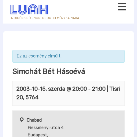
A TUDÓZSIDÓ UNORTODOX ESEMÉNYNAPTÁRA
Ez az esemény elmúlt.
Simchát Bét Hásoévá
2003-10-15, szerda @ 20:00
-
21:00
| Tisri
20, 5764
Chabad
Wesselényi utca 4
Budapest
,