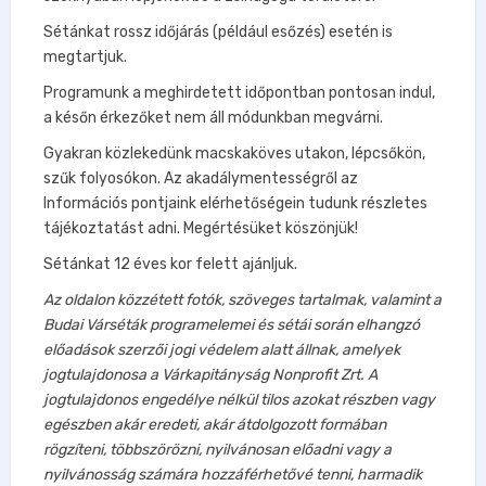
Sétánkat rossz időjárás (például esőzés) esetén is
megtartjuk.
Programunk a meghirdetett időpontban pontosan indul,
a későn érkezőket nem áll módunkban megvárni.
Gyakran közlekedünk macskaköves utakon, lépcsőkön,
szűk folyosókon. Az akadálymentességről az
Információs pontjaink elérhetőségein tudunk részletes
tájékoztatást
adni. Megértésüket köszönjük!
Sétánkat 12 éves kor felett ajánljuk.
Az oldalon közzétett fotók, szöveges tartalmak, valamint a
Budai Várséták programelemei és sétái során elhangzó
előadások szerzői jogi védelem alatt állnak, amelyek
jogtulajdonosa a Várkapitányság Nonprofit Zrt. A
jogtulajdonos engedélye nélkül tilos azokat részben vagy
egészben akár eredeti, akár átdolgozott formában
rögzíteni, többszörözni, nyilvánosan előadni vagy a
nyilvánosság számára hozzáférhetővé tenni, harmadik