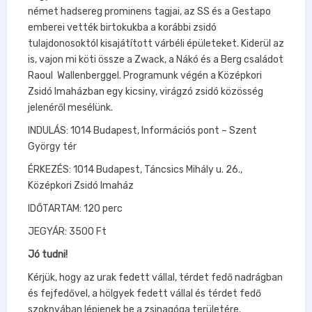
német hadsereg prominens tagjai, az SS és a Gestapo
emberei vették birtokukba a korábbi zsidó
tulajdonosoktól kisajátított várbéli épületeket. Kiderül az
is, vajon mi köti össze a Zwack, a Nákó és a Berg családot
Raoul Wallenberggel. Programunk végén a Középkori
Zsidó Imaházban egy kicsiny, virágzó zsidó közösség
jelenéről mesélünk.
INDULÁS: 1014 Budapest, Információs pont – Szent
György tér
ÉRKEZÉS: 1014 Budapest, Táncsics Mihály u. 26.,
Középkori Zsidó Imaház
IDŐTARTAM: 120 perc
JEGYÁR: 3500 Ft
Jó tudni!
Kérjük, hogy az urak fedett vállal, térdet fedő nadrágban
és fejfedővel, a hölgyek fedett vállal és térdet fedő
szoknyában lépjenek be a zsinagóga területére.