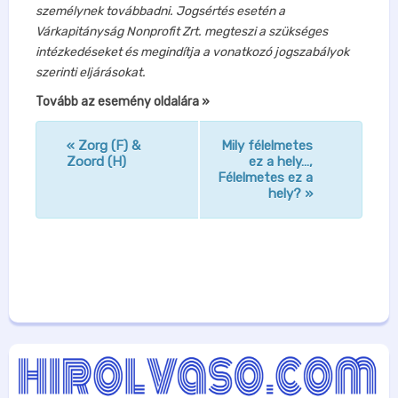
személynek továbbadni. Jogsértés esetén a
Várkapitányság Nonprofit Zrt. megteszi a szükséges
intézkedéseket és megindítja a vonatkozó jogszabályok
szerinti eljárásokat.
Tovább az esemény oldalára »
«
Zorg (F) &
Mily félelmetes
n
Zoord (H)
ez a hely…,
Félelmetes ez a
a
hely?
»
v
i
g
á
c
i
ó