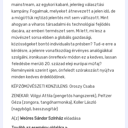
mainstream, az egykori kabaré, jelenleg választási
kampány. Fogalmak, melyeket átnevezett a jelen idő, de
a mögöttük rejtőző jelentés mit sem változott. Mint
ahogyan a viharos társadalmi és technológiai fejlődés
dacára, az emberi természet sem. Mi lett, mi lesz a
művészet sorsa ebben a globális gazdasági,
közösségeket bontó individualista présben? Tud-e erre a
kérdésre, a jelenre vonatkozólag érvényes analógiákkal
szolgálni, ironikusan önreflexív módon ez a kedves, lassan
feledésbe merülő 20. század eleji európai műfaj?
Reményeink szerint igen, önfeledt szórakozást nyújtva
minden kedves érdeklődőnek.
KÉPZŐMŰVÉSZETI KONZULENS: Oroszy Csaba
ZENEKAR: Völgyi Attila (pengetős hangszerek), Peltzer
Géza (zongora, tangóharmonika), Koller László
(nagybőgő, basszusgitár)
A(z)
Weöres Sándor Színház
előadása
Tovább az esemény oldalára »