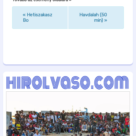
«
Hetiszakasz
Havdalah (50
n
Bo
min)
»
a
v
i
g
á
c
i
ó