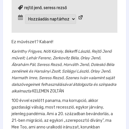
rejtő jenő
,
seress rezső
Ez művészet? Kabaré!
Karinthy Frigyes, Nóti Károly, Békeffi László, Rejtő Jenő
műveit;
Lehár Ferenc, Zerkovitz Béla, Orlay Jenő,
Ábrahám Pál, Seress Rezső, Horváth Jenő, Doleskó Béla
zenéinek és
Harsányi Zsolt, Szilágyi László, Orlay Jenő,
Harmath Imre, Seress Rezső, Szenes Iván valamint saját
dalszövegeinek felhasználásával
átdolgozta és színpadra
alkalmazta
KELEMEN ZOLTÁN
100 évvel ezelőtt panama, ma korrupció, akkor
gazdasági válság, most recesszió, egykor járvány,
jelenleg pandémia. Ami a 20. században bevándorlás, a
21.-ben migráció, az egykori „szereposztó dívány”, ma
Mee Too, ami anno uralkodó irányzat, korunkban