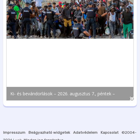
Impresszum
Beágyazható widgetek
Adatvédelem
Kapcsolat
©2004-
2026
Luah
. Minden jog fenntartva.