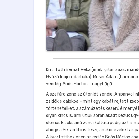
Km.: Tóth Bernát Réka (ének, gitár, saaz, mand
Győző (cajon, darbuka), Móser Ádám (harmonik
vendég: Soós Márton – nagybőgő
A szefárd zene az útonlét zenéje. A spanyol ink
zsidók e dalokba – mint egy kabát rejtett zse
történeteiket, a száműzetés keserű élményét 
olyan kincs is, ami útjuk során akadt kezük üg
elemei. E sokszínű zenei kultúra pedig azt is m
ahogy a Sefardito is teszi, amikor ezeket a sp
A kvartetthez ezen az estén Soós Márton csat