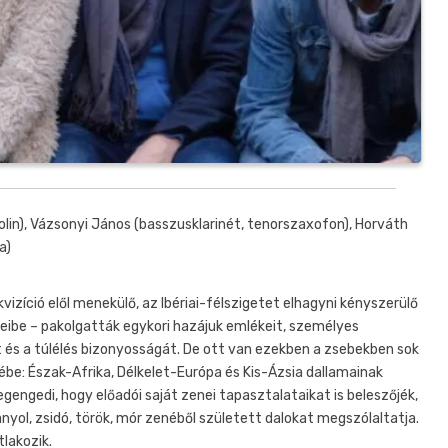
olin), Vázsonyi János (basszusklarinét, tenorszaxofon), Horváth
a)
vizíció elől menekülő, az Ibériai-félszigetet elhagyni kényszerülő
beibe – pakolgatták egykori hazájuk emlékeit, személyes
és a túlélés bizonyosságát. De ott van ezekben a zsebekben sok
yébe: Észak-Afrika, Délkelet-Európa és Kis-Ázsia dallamainak
egengedi, hogy előadói saját zenei tapasztalataikat is beleszőjék,
anyol, zsidó, török, mór zenéből született dalokat megszólaltatja.
lakozik.