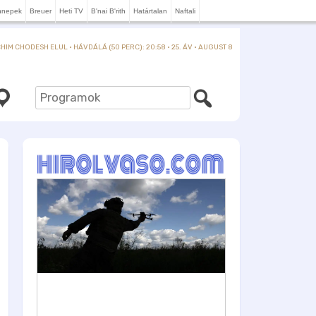
nnepek
Breuer
Heti TV
B'nai B'rith
Határtalan
Naftali
IM CHODESH ELUL · HÁVDÁLÁ (50 PERC): 20:58 · 25. ÁV · AUGUST 8