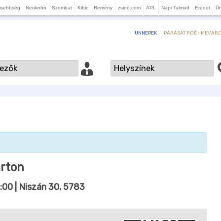
isebbség
Neokohn
Szombat
Kibic
Remény
zsido.com
APL
Napi Talmud
Eredet
Ü
PÁRÁSÁT RÖÉ · MEVARCH
ÜNNEPEK
árton
:00
| Niszán 30, 5783