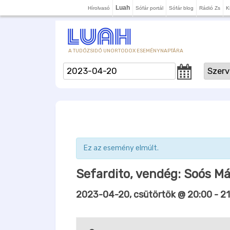
Luah
Hírolvasó
Sófár portál
Sófár blog
Rádió Zs
K
A TUDÓZSIDÓ UNORTODOX ESEMÉNYNAPTÁRA
Ez az esemény elmúlt.
Sefardito, vendég: Soós M
2023-04-20, csütörtök @ 20:00
-
21