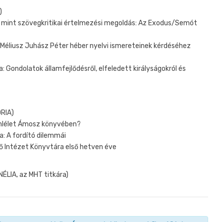
)
mint szövegkritikai értelmezési megoldás: Az Exodus/Semót
 Méliusz Juhász Péter héber nyelvi ismereteinek kérdéséhez
Gondolatok államfejlődésről, elfeledett királyságokról és
ÓRIA)
emlélet Ámosz könyvében?
: A fordító dilemmái
 Intézet Könyvtára első hetven éve
ÉLIA, az MHT titkára)