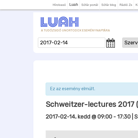
Luah
Hírolvasó
Sófár portál
Sófár blog
Rádió Zs
K
A TUDÓZSIDÓ UNORTODOX ESEMÉNYNAPTÁRA
Ez az esemény elmúlt.
Schweitzer-lectures 2017 
2017-02-14, kedd @ 09:00
-
17:30
| 