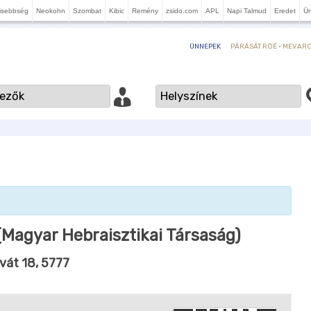
isebbség
Neokohn
Szombat
Kibic
Remény
zsido.com
APL
Napi Talmud
Eredet
Ü
PÁRÁSÁT RÖÉ · MEVARCH
ÜNNEPEK
(Magyar Hebraisztikai Társaság)
Svát 18, 5777