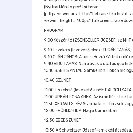
A meghívó és a program letölthető pdf formá
(Nyitrai Mónika grafikai terve):
[pdfjs-viewer url=”http://hebraisztika.hu/
viewer_height=”400px” fullscreen=false down
PROGRAM
9:00 Köszöntő (ZSENGELLÉR JÓZSEF, az MHT 
9:10 I. szekció (levezető elnök: TURÁN TAMÁS)
9:10 OLÁH JÁNOS: A pécsi Hevrá Kádisá emlékez
9:40 BIRÓ TAMÁS: Narratívák a status quo hit
10:10 BABITS ANTAL: Samuel ibn Tibbon filológ
10:40 SZÜNET
11:00 II. szekció (levezető elnök: BALOGH KATAL
11:00 URBÁN ILONA ANNA: Az ismétlés struktú
11:30 XERAVITS GÉZA: Jafía köre: Törzsek vagy
12:00 FRÖHLICH IDA: Mágia Qumránban
12:30 EBÉDSZÜNET
13:30 A Schweitzer József-emlékdíj átadás