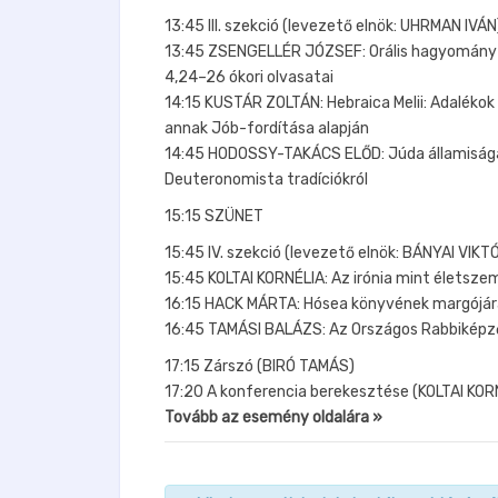
13:45 III. szekció (levezető elnök: UHRMAN IVÁN
13:45 ZSENGELLÉR JÓZSEF: Orális hagyomány 
4,24–26 ókori olvasatai
14:15 KUSTÁR ZOLTÁN: Hebraica Melii: Adalékok
annak Jób-fordítása alapján
14:45 HODOSSY-TAKÁCS ELŐD: Júda államisága: 
Deuteronomista tradíciókról
15:15 SZÜNET
15:45 IV. szekció (levezető elnök: BÁNYAI VIKT
15:45 KOLTAI KORNÉLIA: Az irónia mint életsz
16:15 HACK MÁRTA: Hósea könyvének margójára
16:45 TAMÁSI BALÁZS: Az Országos Rabbiképző
17:15 Zárszó (BIRÓ TAMÁS)
17:20 A konferencia berekesztése (KOLTAI KORN
Tovább az esemény oldalára »