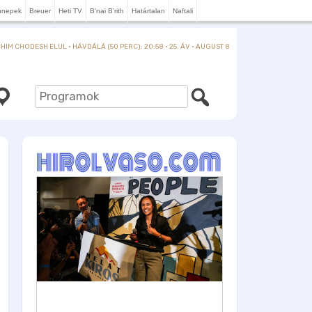
nnepek
Breuer
Heti TV
B'nai B'rith
Határtalan
Naftali
IM CHODESH ELUL · HÁVDÁLÁ (50 PERC): 20:58 · 25. ÁV · AUGUST 8