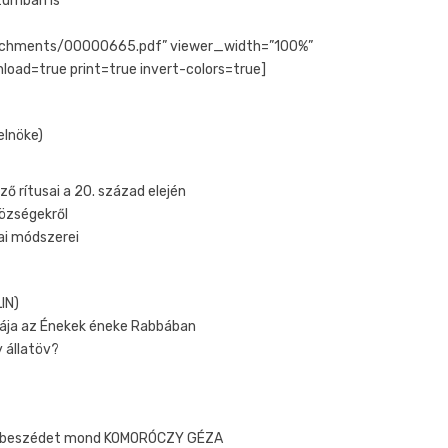
tumban is
attachments/00000665.pdf” viewer_width=”100%”
load=true print=true invert-colors=true]
elnöke)
ő rítusai a 20. század elején
községekről
iai módszerei
IN)
rája az Énekek éneke Rabbában
 állatöv?
a, beszédet mond KOMORÓCZY GÉZA