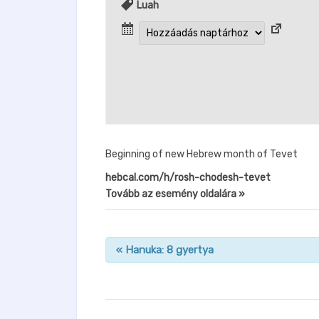
Luah
Beginning of new Hebrew month of Tevet
hebcal.com/h/rosh-chodesh-tevet
Tovább az esemény oldalára »
«
Hanuka: 8 gyertya
n
a
v