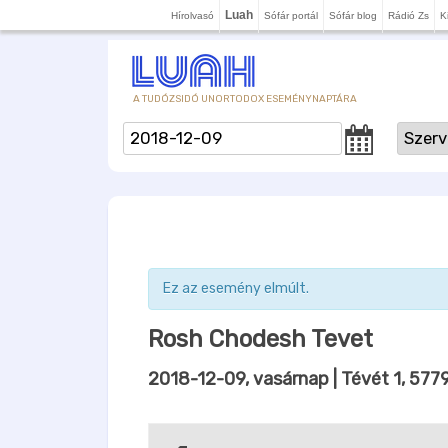
Luah
Hírolvasó
Sófár portál
Sófár blog
Rádió Zs
K
A TUDÓZSIDÓ UNORTODOX ESEMÉNYNAPTÁRA
Ez az esemény elmúlt.
Rosh Chodesh Tevet
2018-12-09, vasárnap
| Tévét 1, 577