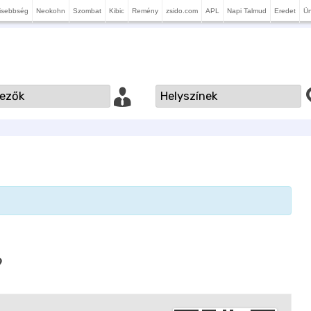
isebbség
Neokohn
Szombat
Kibic
Remény
zsido.com
APL
Napi Talmud
Eredet
Ü
9