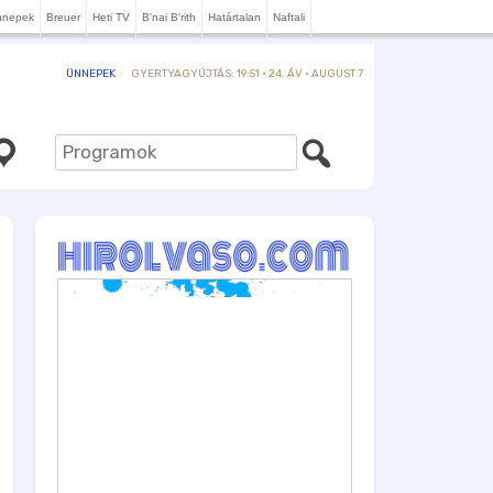
nnepek
Breuer
Heti TV
B'nai B'rith
Határtalan
Naftali
GYERTYAGYÚJTÁS: 19:51 · 24. ÁV · AUGUST 7
ÜNNEPEK