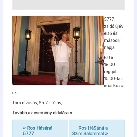
5777.
zsidó újév
első és
második
napja.
Este
18.00
reggel
10.00-kor
imádkozu
nk.
Tóra olvasás, Sófár fújás, …..
Tovább az esemény oldalára »
«
Ros Hásáná
Ros HáSáná a
n
5777
Szim Salommal
»