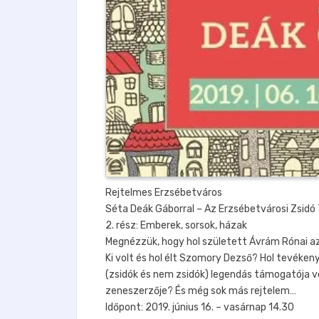
Rejtelmes Erzsébetváros
Séta Deák Gáborral – Az Erzsébetvárosi Zsidó 
2. rész: Emberek, sorsok, házak
Megnézzük, hogy hol született Ávrám Rónai aza
Ki volt és hol élt Szomory Dezső? Hol tevékeny
(zsidók és nem zsidók) legendás támogatója vol
zeneszerzője? És még sok más rejtelem…
Időpont: 2019. június 16. – vasárnap 14.30