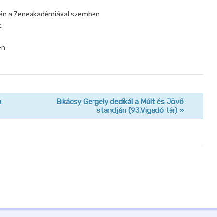
arkán a Zeneakadémiával szemben
.
-n
a
Bikácsy Gergely dedikál a Múlt és Jövő
standján (93.Vigadó tér)
»