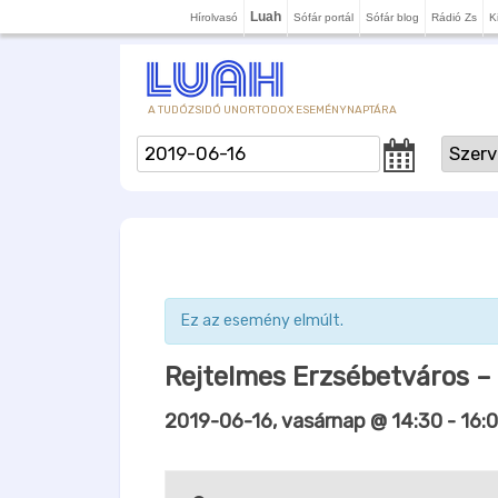
Luah
Hírolvasó
Sófár portál
Sófár blog
Rádió Zs
K
A TUDÓZSIDÓ UNORTODOX ESEMÉNYNAPTÁRA
Ez az esemény elmúlt.
Rejtelmes Erzsébetváros – 
2019-06-16, vasárnap @ 14:30
-
16: