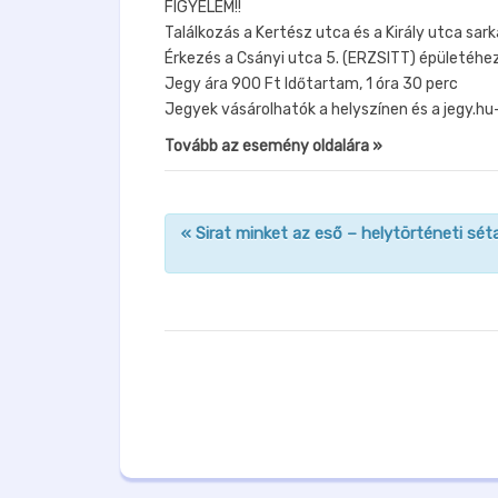
FIGYELEM!!
Találkozás a Kertész utca és a Király utca s
Érkezés a Csányi utca 5. (ERZSITT) épületéhez
Jegy ára 900 Ft Időtartam, 1 óra 30 perc
Jegyek vásárolhatók a helyszínen és a jegy.hu
Tovább az esemény oldalára »
«
Sirat minket az eső – helytörténeti sét
n
a
v
i
g
á
c
i