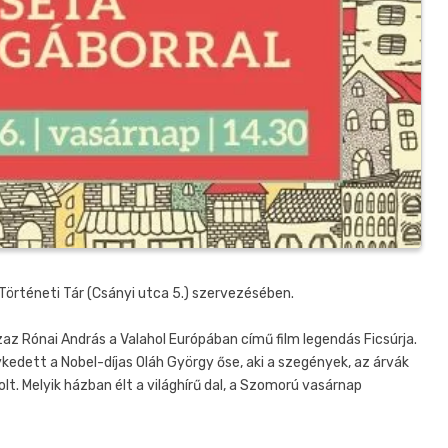
Történeti Tár (Csányi utca 5.) szervezésében.
z Rónai András a Valahol Európában című film legendás Ficsúrja.
kedett a Nobel-díjas Oláh György őse, aki a szegények, az árvák
t. Melyik házban élt a világhírű dal, a Szomorú vasárnap