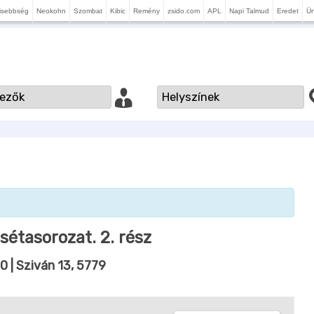
isebbség
Neokohn
Szombat
Kibic
Remény
zsido.com
APL
Napi Talmud
Eredet
Ü
sétasorozat. 2. rész
00
| Sziván 13, 5779