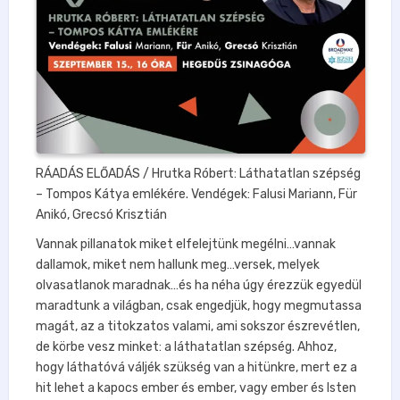
RÁADÁS ELŐADÁS / Hrutka Róbert: Láthatatlan szépség
– Tompos Kátya emlékére. Vendégek: Falusi Mariann, Für
Anikó, Grecsó Krisztián
Vannak pillanatok miket elfelejtünk megélni…vannak
dallamok, miket nem hallunk meg…versek, melyek
olvasatlanok maradnak…és ha néha úgy érezzük egyedül
maradtunk a világban, csak engedjük, hogy megmutassa
magát, az a titokzatos valami, ami sokszor észrevétlen,
de körbe vesz minket: a láthatatlan szépség. Ahhoz,
hogy láthatóvá váljék szükség van a hitünkre, mert ez a
hit lehet a kapocs ember és ember, vagy ember és Isten