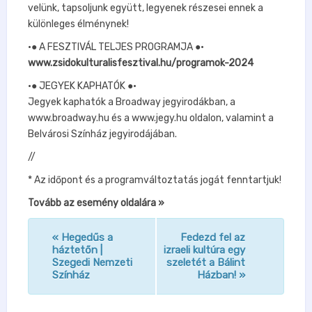
velünk, tapsoljunk együtt, legyenek részesei ennek a
különleges élménynek!
•● A FESZTIVÁL TELJES PROGRAMJA ●•
www.zsidokulturalisfesztival.hu/programok-2024
•● JEGYEK KAPHATÓK ●•
Jegyek kaphatók a Broadway jegyirodákban, a
www.broadway.hu és a www.jegy.hu oldalon, valamint a
Belvárosi Színház jegyirodájában.
//
* Az időpont és a programváltoztatás jogát fenntartjuk!
Tovább az esemény oldalára »
«
Hegedűs a
Fedezd fel az
n
háztetőn |
izraeli kultúra egy
Szegedi Nemzeti
szeletét a Bálint
a
Színház
Házban!
»
v
i