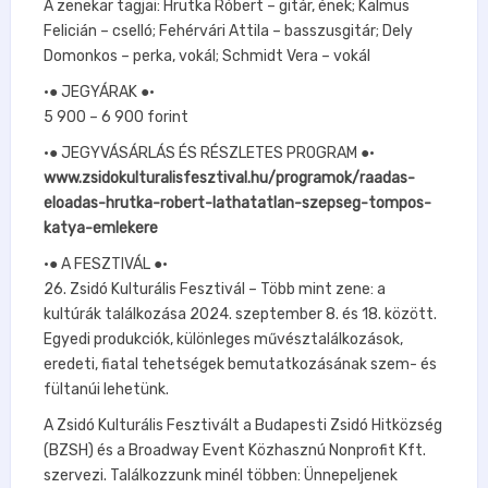
A zenekar tagjai: Hrutka Róbert – gitár, ének; Kalmus
Felicián – cselló; Fehérvári Attila – basszusgitár; Dely
Domonkos – perka, vokál; Schmidt Vera – vokál
•● JEGYÁRAK ●•
5 900 – 6 900 forint
•● JEGYVÁSÁRLÁS ÉS RÉSZLETES PROGRAM ●•
www.zsidokulturalisfesztival.hu/programok/raadas-
eloadas-hrutka-robert-lathatatlan-szepseg-tompos-
katya-emlekere
•● A FESZTIVÁL ●•
26. Zsidó Kulturális Fesztivál – Több mint zene: a
kultúrák találkozása 2024. szeptember 8. és 18. között.
Egyedi produkciók, különleges művésztalálkozások,
eredeti, fiatal tehetségek bemutatkozásának szem- és
fültanúi lehetünk.
A Zsidó Kulturális Fesztivált a Budapesti Zsidó Hitközség
(BZSH) és a Broadway Event Közhasznú Nonprofit Kft.
szervezi. Találkozzunk minél többen: Ünnepeljenek