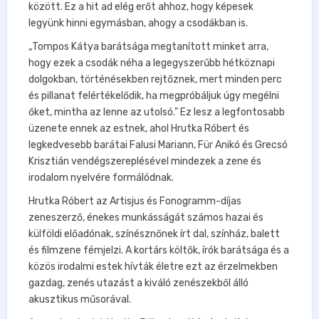
között. Ez a hit ad elég erőt ahhoz, hogy képesek
legyünk hinni egymásban, ahogy a csodákban is.
„Tompos Kátya barátsága megtanított minket arra,
hogy ezek a csodák néha a legegyszerűbb hétköznapi
dolgokban, történésekben rejtőznek, mert minden perc
és pillanat felértékelődik, ha megpróbáljuk úgy megélni
őket, mintha az lenne az utolsó.” Ez lesz a legfontosabb
üzenete ennek az estnek, ahol Hrutka Róbert és
legkedvesebb barátai Falusi Mariann, Für Anikó és Grecsó
Krisztián vendégszereplésével mindezek a zene és
irodalom nyelvére formálódnak.
Hrutka Róbert az Artisjus és Fonogramm-díjas
zeneszerző, énekes munkásságát számos hazai és
külföldi előadónak, színésznőnek írt dal, színház, balett
és filmzene fémjelzi. A kortárs költők, írók barátsága és a
közös irodalmi estek hívták életre ezt az érzelmekben
gazdag, zenés utazást a kiváló zenészekből álló
akusztikus műsorával.