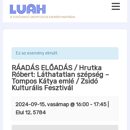
A TUDÓZSIDÓ UNORTODOX ESEMÉNYNAPTÁRA
Ez az esemény elmúlt.
RÁADÁS ELŐADÁS / Hrutka
Róbert: Láthatatlan szépség –
Tompos Kátya emlé / Zsidó
Kulturális Fesztivál
2024-09-15, vasárnap @ 16:00
-
17:45
|
Elul 12, 5784