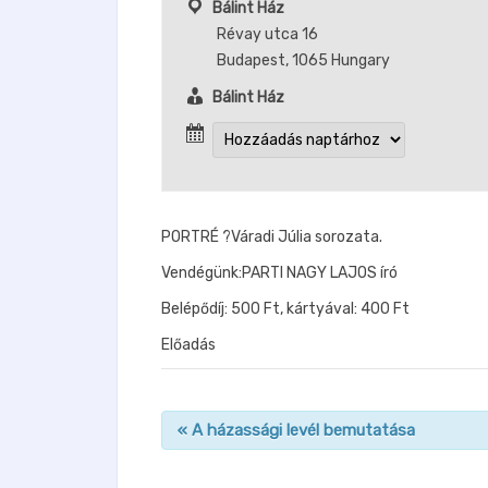
Bálint Ház
Révay utca 16
Budapest
,
1065
Hungary
Bálint Ház
PORTRÉ ?Váradi Júlia sorozata.
Vendégünk:PARTI NAGY LAJOS író
Belépődíj: 500 Ft, kártyával: 400 Ft
Előadás
«
A házassági levél bemutatása
n
a