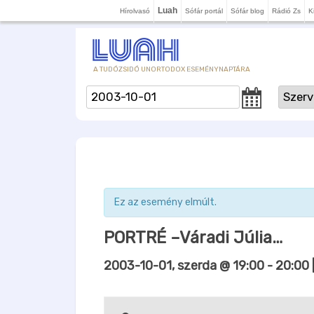
Luah
Hírolvasó
Sófár portál
Sófár blog
Rádió Zs
K
A TUDÓZSIDÓ UNORTODOX ESEMÉNYNAPTÁRA
Ez az esemény elmúlt.
PORTRÉ –Váradi Júlia…
2003-10-01, szerda @ 19:00
-
20:00