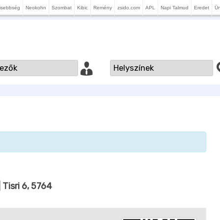
isebbség
Neokohn
Szombat
Kibic
Remény
zsido.com
APL
Napi Talmud
Eredet
Ü
| Tisri 6, 5764