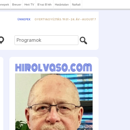
nnepek
Breuer
Heti TV
B'nai B'rith
Határtalan
Naftali
GYERTYAGYÚJTÁS: 19:51 · 24. ÁV · AUGUST 7
ÜNNEPEK