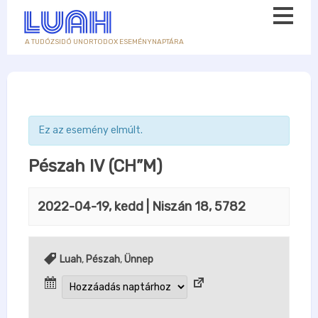
A TUDÓZSIDÓ UNORTODOX ESEMÉNYNAPTÁRA
Ez az esemény elmúlt.
Pészah IV (CH”M)
2022-04-19, kedd
| Niszán 18, 5782
Luah
,
Pészah
,
Ünnep