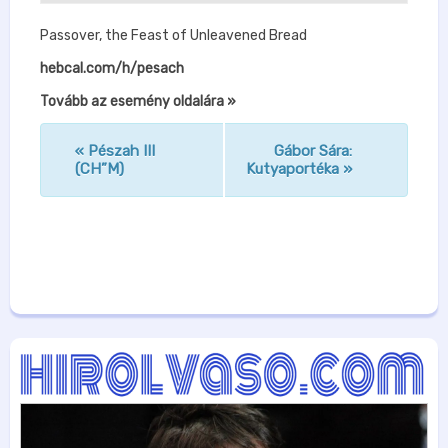
Passover, the Feast of Unleavened Bread
hebcal.com/h/pesach
Tovább az esemény oldalára »
«
Pészah III
Gábor Sára:
n
(CH”M)
Kutyaportéka
»
a
v
i
g
á
c
i
ó