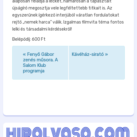
alaposan feladja a leckét, hamarosan a tapasztalt
újságíró megosztja vele legféltettebb titkait is. Az
egyszerűnek ígérkező interjúból váratlan fordulatokat
rejtő „nemek harca” válik. Izgalmas filmvita téma fontos
lelki és társadalmi kérdésekről!
Belépődíj: 600 Ft
«
Fenyő Gábor
Kávéház-sirató
»
n
zenés műsora. A
Salom Klub
a
programja
v
i
g
á
c
i
ó