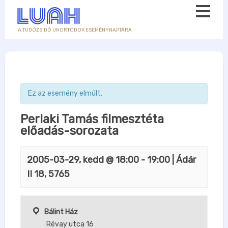
A TUDÓZSIDÓ UNORTODOX ESEMÉNYNAPTÁRA
Ez az esemény elmúlt.
Perlaki Tamás filmesztéta
előadás-sorozata
2005-03-29, kedd @ 18:00
-
19:00
| Ádár
II 18, 5765
Bálint Ház
Révay utca 16