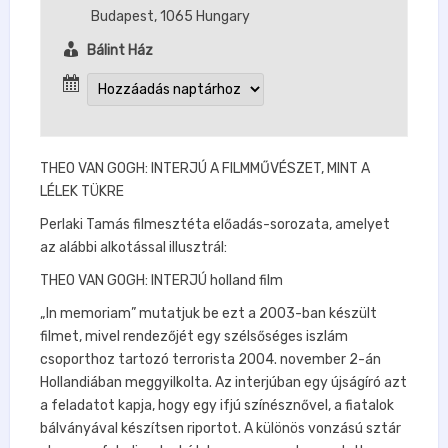
Budapest
,
1065
Hungary
Bálint Ház
THEO VAN GOGH: INTERJÚ A FILMMŰVÉSZET, MINT A
LÉLEK TÜKRE
Perlaki Tamás filmesztéta előadás-sorozata, amelyet
az alábbi alkotással illusztrál:
THEO VAN GOGH: INTERJÚ holland film
„In memoriam” mutatjuk be ezt a 2003-ban készült
filmet, mivel rendezőjét egy szélsőséges iszlám
csoporthoz tartozó terrorista 2004. november 2-án
Hollandiában meggyilkolta. Az interjúban egy újságíró azt
a feladatot kapja, hogy egy ifjú színésznővel, a fiatalok
bálványával készítsen riportot. A különös vonzású sztár