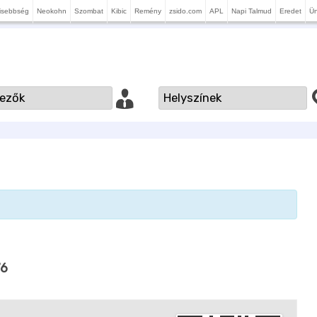
isebbség
Neokohn
Szombat
Kibic
Remény
zsido.com
APL
Napi Talmud
Eredet
Ü
76