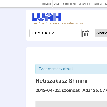
Luah
Hírolvasó
Sófár portál
Sófár blog
Rádió Zs
K
A TUDÓZSIDÓ UNORTODOX ESEMÉNYNAPTÁRA
Ez az esemény elmúlt.
Hetiszakasz Shmini
2016-04-02, szombat
| Ádár 23, 57