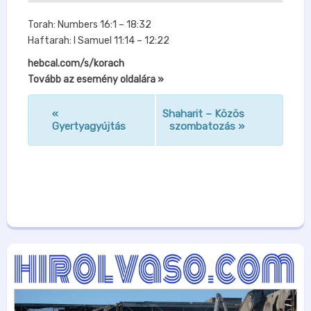
Torah: Numbers 16:1 – 18:32
Haftarah: I Samuel 11:14 – 12:22
hebcal.com/s/korach
Tovább az esemény oldalára »
«
Shaharit – Közös
n
Gyertyagyújtás
szombatozás
»
a
v
i
g
á
c
i
ó